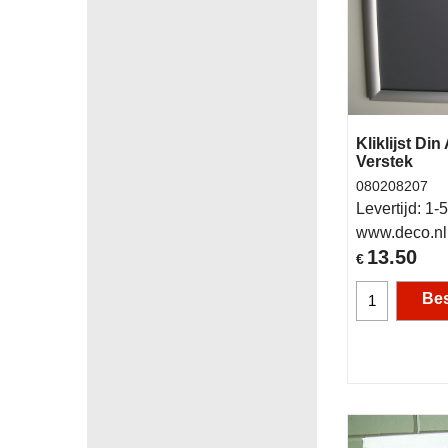
Kliklijst Din
Verstek
080208207
Levertijd:
1-5
www.deco.nl
13.50
€
Bes