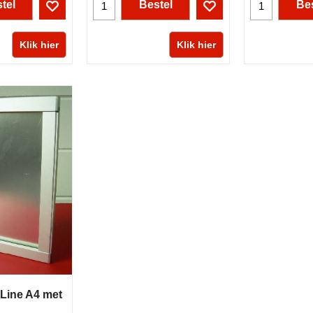
tel
Bestel
Bes
Klik hier
Klik hier
imLine A4 met