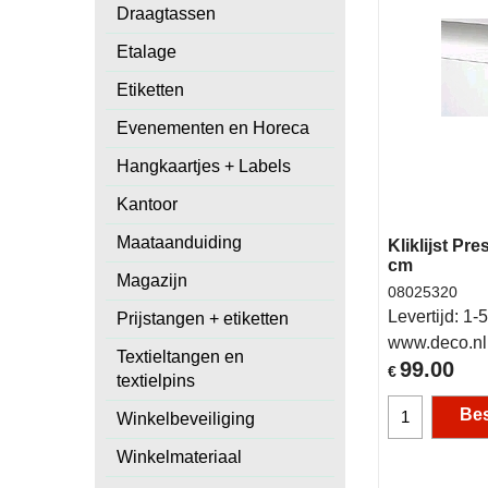
Draagtassen
Etalage
Etiketten
Evenementen en Horeca
Hangkaartjes + Labels
Kantoor
Maataanduiding
Kliklijst Pr
cm
Magazijn
08025320
Levertijd:
1-5
Prijstangen + etiketten
www.deco.nl
Textieltangen en
99.00
€
textielpins
Bes
Winkelbeveiliging
Winkelmateriaal