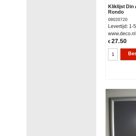
Kliklijst Din
Rondo
08020720
Levertijd:
1-5
www.deco.nl
27.50
€
Bes