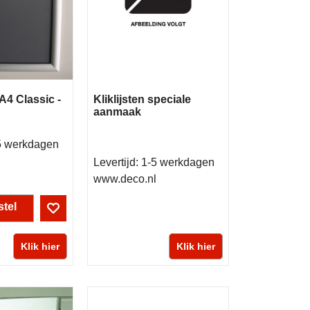
 A4 Classic -
Kliklijsten speciale
aanmaak
5 werkdagen
l
Levertijd:
1-5 werkdagen
www.deco.nl
tel
Klik hier
Klik hier