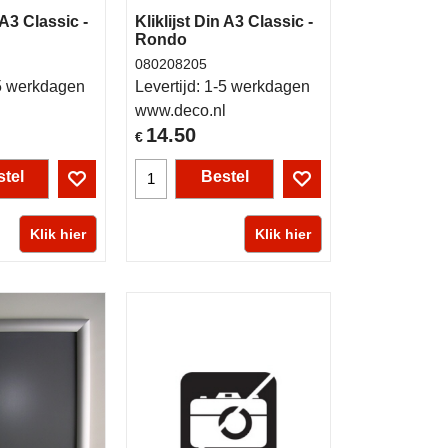
 A3 Classic -
Kliklijst Din A3 Classic -
Rondo
080208205
5 werkdagen
Levertijd:
1-5 werkdagen
l
www.deco.nl
14.50
€
tel
Bestel
Klik hier
Klik hier