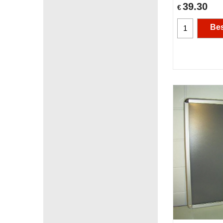
39.30
€
Bes