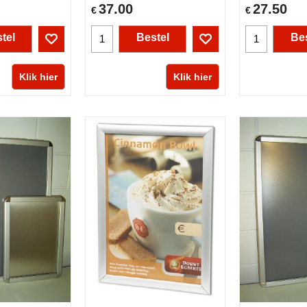
37.00
27.50
€
€
tel
Bestel
Bes
Klik hier
Klik hier