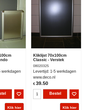
0x100cm
Kliklijst 70x100cm
ondo
Classic - Verstek
08020325
5 werkdagen
Levertijd:
1-5 werkdagen
l
www.deco.nl
39.50
€
tel
Bestel
Klik hier
Klik hier