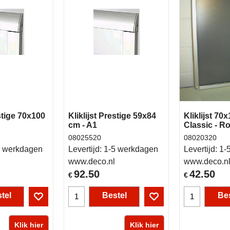
estige 70x100
Kliklijst Prestige 59x84
Kliklijst 7
cm - A1
Classic - R
08025520
08020320
 werkdagen
Levertijd:
1-5 werkdagen
Levertijd:
1-
www.deco.nl
www.deco.n
92.50
42.50
€
€
tel
Bestel
Bes
Klik hier
Klik hier