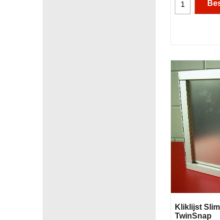
Bes
Kliklijst Sl
TwinSnap