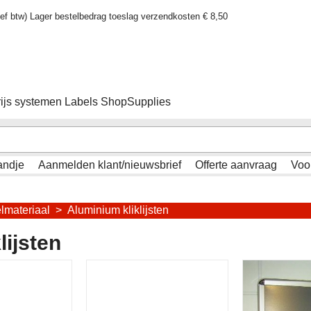
sief btw) Lager bestelbedrag toeslag verzendkosten € 8,50
rijs systemen Labels ShopSupplies
andje
Aanmelden klant/nieuwsbrief
Offerte aanvraag
Voo
lmateriaal
>
Aluminium kliklijsten
lijsten