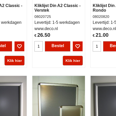
 A2 Classic -
Kliklijst Din A2 Classic -
Kliklijst Din
Verstek
Rondo
08020725
08020820
 werkdagen
Levertijd:
1-5 werkdagen
Levertijd:
1-
www.deco.nl
www.deco.n
26.50
21.00
€
€
tel
Bestel
Bes
Klik hier
Klik hier