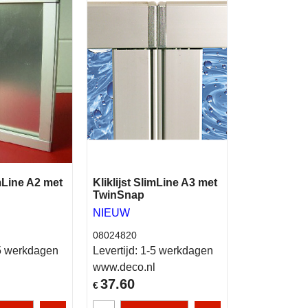
imLine A2 met
Kliklijst SlimLine A3 met
TwinSnap
NIEUW
08024820
5 werkdagen
Levertijd:
1-5 werkdagen
l
www.deco.nl
37.60
€