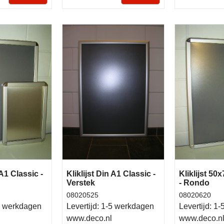
 A1 Classic -
Kliklijst Din A1 Classic -
Kliklijst 50
Verstek
- Rondo
08020525
08020620
 werkdagen
Levertijd:
1-5 werkdagen
Levertijd:
1-
www.deco.nl
www.deco.n