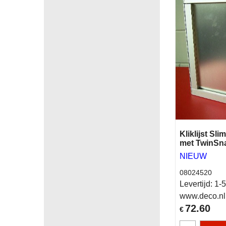
Kliklijst Sl
met TwinSn
NIEUW
08024520
Levertijd:
1-5
www.deco.nl
72.60
€