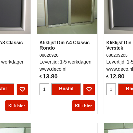
 A3 Classic -
Kliklijst Din A4 Classic -
Kliklijst Din
Rondo
Verstek
08020920
080209205
 werkdagen
Levertijd:
1-5 werkdagen
Levertijd:
1-
www.deco.nl
www.deco.n
13.80
12.80
€
€
tel
Bestel
Bes
Klik hier
Klik hier