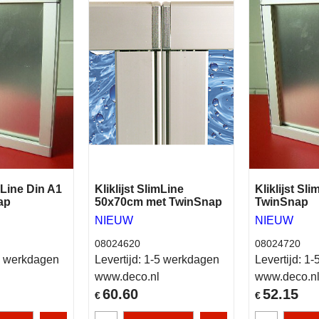
imLine Din A1
Kliklijst SlimLine
Kliklijst Sl
ap
50x70cm met TwinSnap
TwinSnap
NIEUW
NIEUW
08024620
08024720
 werkdagen
Levertijd:
1-5 werkdagen
Levertijd:
1-
www.deco.nl
www.deco.n
60.60
52.15
€
€