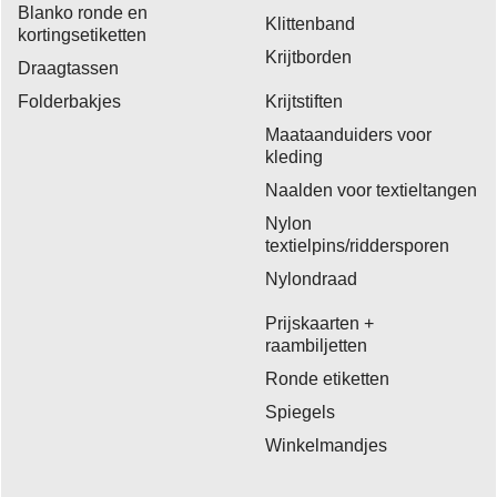
Blanko ronde en
Klittenband
kortingsetiketten
Krijtborden
Draagtassen
Folderbakjes
Krijtstiften
Maataanduiders voor
kleding
Naalden voor textieltangen
Nylon
textielpins/riddersporen
Nylondraad
Prijskaarten +
raambiljetten
Ronde etiketten
Spiegels
Winkelmandjes