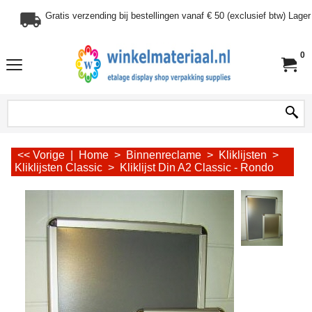
Gratis verzending bij bestellingen vanaf € 50 (exclusief btw) Lag
0
<< Vorige
|
Home
>
Binnenreclame
>
Kliklijsten
>
Kliklijsten Classic
>
Kliklijst Din A2 Classic - Rondo