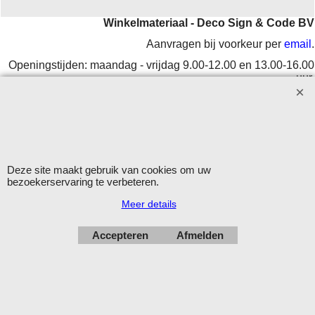
Winkelmateriaal - Deco Sign & Code BV
Aanvragen bij voorkeur per
email
.
Openingstijden: maandag - vrijdag 9.00-12.00 en 13.00-16.00
uur.
Verzending op werkdagen met DHL
Herroepingskno
Deze site maakt gebruik van cookies om uw
bezoekerservaring te verbeteren.
Meer details
Webwinkel gemaakt met
ShopFactory webwinkel
software.
Accepteren
Afmelden