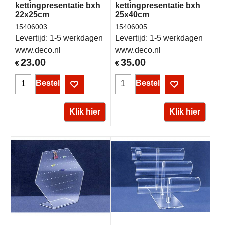
kettingpresentatie bxh
kettingpresentatie bxh
22x25cm
25x40cm
15406003
15406005
Levertijd:
1-5 werkdagen
Levertijd:
1-5 werkdagen
www.deco.nl
www.deco.nl
23.00
35.00
€
€
Bestel
Bestel
Klik hier
Klik hier