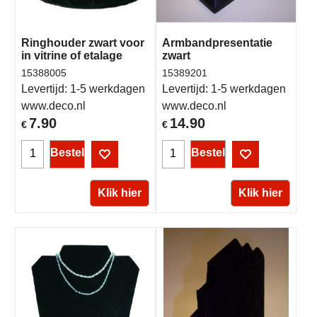
Ringhouder zwart voor
Armbandpresentatie
in vitrine of etalage
zwart
15388005
15389201
Levertijd:
1-5 werkdagen
Levertijd:
1-5 werkdagen
www.deco.nl
www.deco.nl
7.90
14.90
€
€
Bestel
Bestel
Klik hier
Klik hier