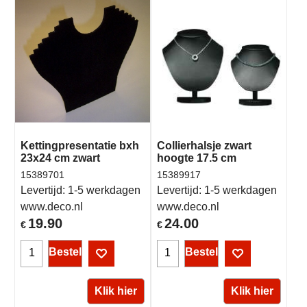
Kettingpresentatie bxh
Collierhalsje zwart
23x24 cm zwart
hoogte 17.5 cm
15389701
15389917
Levertijd:
1-5 werkdagen
Levertijd:
1-5 werkdagen
www.deco.nl
www.deco.nl
19.90
24.00
€
€
Bestel
Bestel
Klik hier
Klik hier