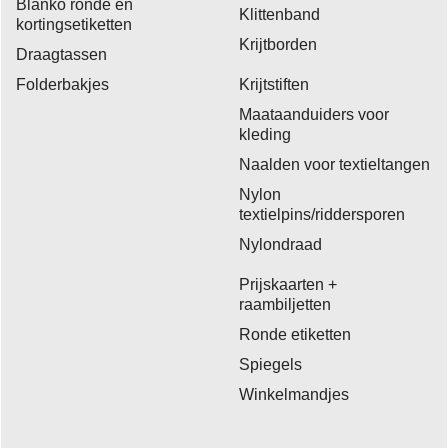
Blanko ronde en
Klittenband
kortingsetiketten
Krijtborden
Draagtassen
Folderbakjes
Krijtstiften
Maataanduiders voor
kleding
Naalden voor textieltangen
Nylon
textielpins/riddersporen
Nylondraad
Prijskaarten +
raambiljetten
Ronde etiketten
Spiegels
Winkelmandjes