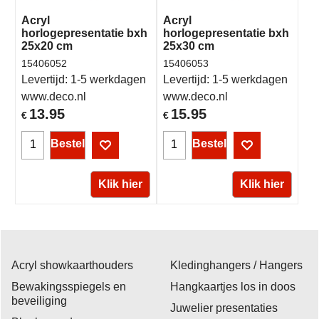
Acryl
Acryl
horlogepresentatie bxh
horlogepresentatie bxh
25x20 cm
25x30 cm
15406052
15406053
Levertijd:
1-5 werkdagen
Levertijd:
1-5 werkdagen
www.deco.nl
www.deco.nl
13.95
15.95
€
€
Bestel
Bestel
Klik hier
Klik hier
Acryl showkaarthouders
Kledinghangers / Hangers
Bewakingsspiegels en
Hangkaartjes los in doos
beveiliging
Juwelier presentaties