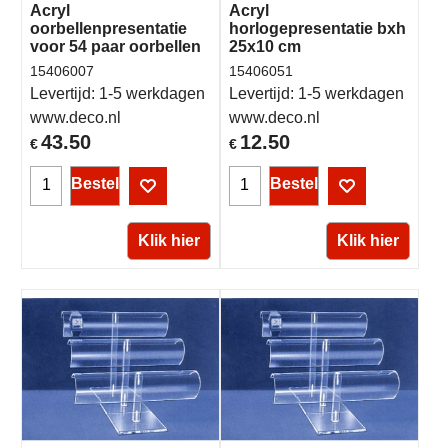
Acryl
Acryl
oorbellenpresentatie
horlogepresentatie bxh
voor 54 paar oorbellen
25x10 cm
15406007
15406051
Levertijd:
1-5 werkdagen
Levertijd:
1-5 werkdagen
www.deco.nl
www.deco.nl
43.50
12.50
€
€
Bestel
Bestel
Klik hier
Klik hier