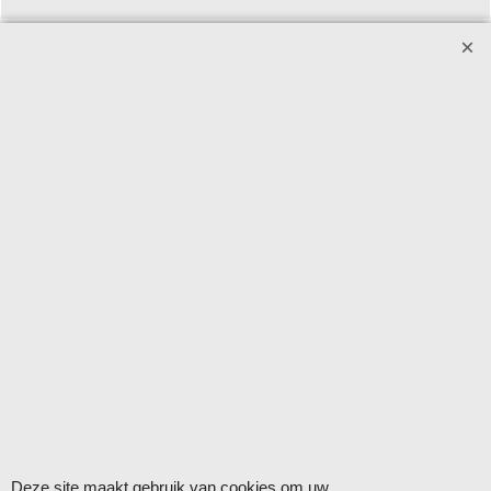
Winkelmateriaal - Deco Sign & Code BV
Aanvragen bij voorkeur per
email
.
Openingstijden: maandag - vrijdag 9.00-12.00 en 13.00-16.00
uur.
Verzending op werkdagen met DHL
Herroepingskno
Webwinkel gemaakt met
ShopFactory webwinkel
software.
Deze site maakt gebruik van cookies om uw