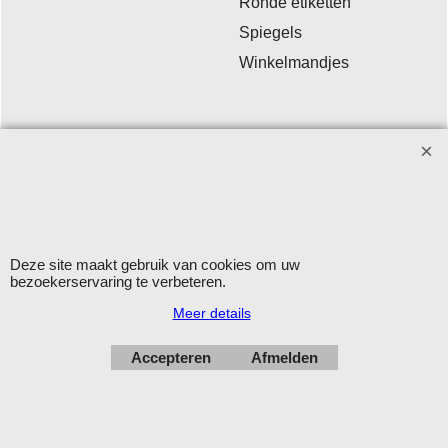
Ronde etiketten
Spiegels
Winkelmandjes
Winkelmateriaal - Deco Sign & Code BV
Aanvragen bij voorkeur per
email
.
Openingstijden: maandag - vrijdag 9.00-12.00 en 13.00-16.00
uur.
Verzending op werkdagen met DHL
Deze site maakt gebruik van cookies om uw
bezoekerservaring te verbeteren.
Herroepingskno
Meer details
Accepteren
Afmelden
Webwinkel gemaakt met
ShopFactory webwinkel
software.