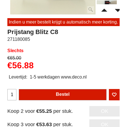
Indien u meer bestelt krijgt u automatisch meer korting.
Prijstang Blitz C8
271180085
Slechts
€
65.00
€
56.88
Levertijd:
1-5 werkdagen www.deco.nl
Bestel
Koop 2 voor
€55.25
per stuk.
OK
Koop 3 voor
€53.63
per stuk.
OK