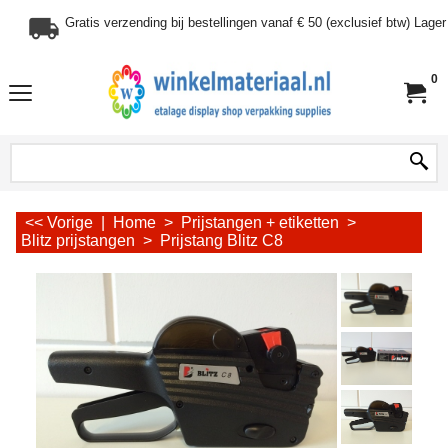
Gratis verzending bij bestellingen vanaf € 50 (exclusief btw) Lag
0
<< Vorige
|
Home
>
Prijstangen + etiketten
>
Blitz prijstangen
>
Prijstang Blitz C8