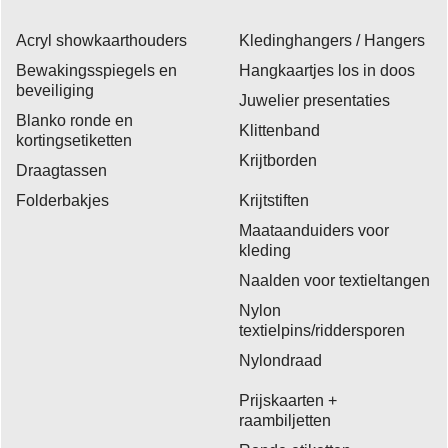
Acryl showkaarthouders
Kledinghangers / Hangers
Bewakingsspiegels en
Hangkaartjes los in doos
beveiliging
Juwelier presentaties
Blanko ronde en
Klittenband
kortingsetiketten
Krijtborden
Draagtassen
Folderbakjes
Krijtstiften
Maataanduiders voor
kleding
Naalden voor textieltangen
Nylon
textielpins/riddersporen
Nylondraad
Prijskaarten +
raambiljetten