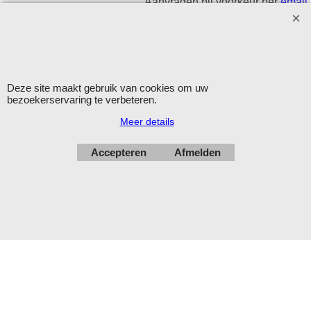
Aanvragen bij voorkeur per
email
.
Openingstijden: maandag - vrijdag 9.00-12.00 en 13.00-16.00
uur.
Verzending op werkdagen met DHL
Deze site maakt gebruik van cookies om uw
Herroepingskno
bezoekerservaring te verbeteren.
Meer details
Accepteren
Afmelden
Webwinkel gemaakt met
ShopFactory webwinkel
software.