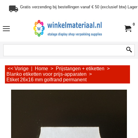
Gratis verzending bij bestellingen vanaf € 50 (exclusief btw) Lag
0
<< Vorige
|
Home
>
Prijstangen + etiketten
>
Blanko etiketten voor prijs-apparaten
>
Etiket 26x16 mm golfrand permanent