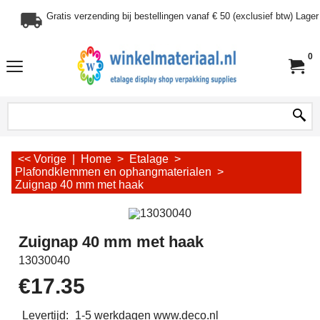
Gratis verzending bij bestellingen vanaf € 50 (exclusief btw) Lag
0
<< Vorige
|
Home
>
Etalage
>
Plafondklemmen en ophangmaterialen
>
Zuignap 40 mm met haak
Zuignap 40 mm met haak
13030040
€
17.35
Levertijd:
1-5 werkdagen www.deco.nl