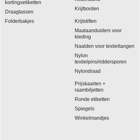
kortingsetiketten
Krijtborden
Draagtassen
Folderbakjes
Krijtstiften
Maataanduiders voor
kleding
Naalden voor textieltangen
Nylon
textielpins/riddersporen
Nylondraad
Prijskaarten +
raambiljetten
Ronde etiketten
Spiegels
Winkelmandjes