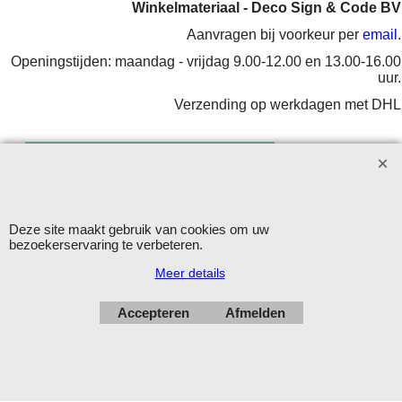
Winkelmateriaal - Deco Sign & Code BV
Aanvragen bij voorkeur per
email
.
Openingstijden: maandag - vrijdag 9.00-12.00 en 13.00-16.00
uur.
Verzending op werkdagen met DHL
Herroepingskno
Deze site maakt gebruik van cookies om uw
bezoekerservaring te verbeteren.
Webwinkel gemaakt met
ShopFactory webwinkel
software.
Meer details
Accepteren
Afmelden