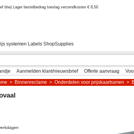
sief btw) Lager bestelbedrag toeslag verzendkosten € 8,50
rijs systemen Labels ShopSupplies
andje
Aanmelden klant/nieuwsbrief
Offerte aanvraag
Voo
ome
>
Binnenreclame
>
Onderdelen voor prijskaartramen
>
B
ovaal
werkdagen