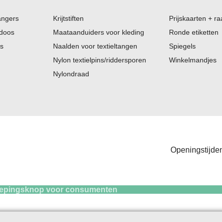
angers
Krijtstiften
Prijskaarten + ra
 doos
Maataanduiders voor kleding
Ronde etiketten
es
Naalden voor textieltangen
Spiegels
Nylon textielpins/riddersporen
Winkelmandjes
Nylondraad
Openingstijden
knop voor consum