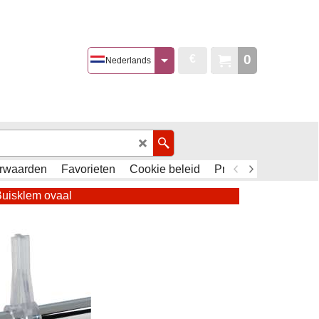
0
€
Nederlands
rwaarden
Favorieten
Cookie beleid
Privacy Policy - AVG
uisklem ovaal