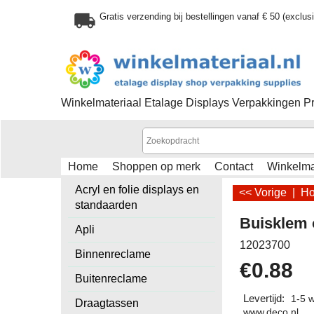
Gratis verzending bij bestellingen vanaf € 50 (exclu
Winkelmateriaal Etalage Displays Verpakkingen P
Home
Shoppen op merk
Contact
Winkelm
Acryl en folie displays en
<< Vorige
|
H
standaarden
Buisklem 
Apli
12023700
Binnenreclame
€
0.88
Buitenreclame
Levertijd:
1-5 
Draagtassen
www.deco.nl