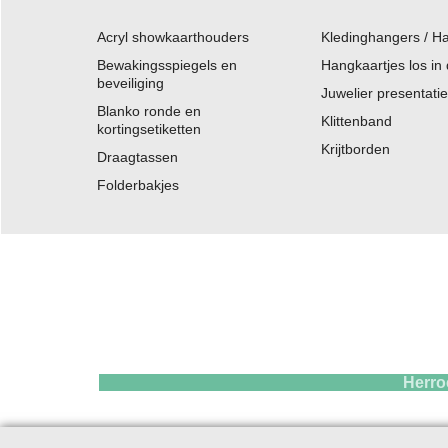
Acryl showkaarthouders
Kledinghangers / H
Bewakingsspiegels en
Hangkaartjes los in
beveiliging
Juwelier presentati
Blanko ronde en
Klittenband
kortingsetiketten
Krijtborden
Draagtassen
Folderbakjes
Herroepings