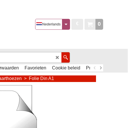
0
€
Nederlands
rwaarden
Favorieten
Cookie beleid
Privacy Policy - AVG
kaarthoezen
>
Folie Din A1