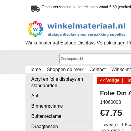
Gratis verzending bij bestellingen vanaf € 50 (exclu
Winkelmateriaal Etalage Displays Verpakkingen P
Home
Shoppen op merk
Contact
Winkelm
Acryl en folie displays en
<< Vorige
|
H
standaarden
Folie Din 
Apli
14060003
Binnenreclame
€
7.75
Buitenreclame
Levertijd:
1-5 
Draagtassen
www.deco.nl