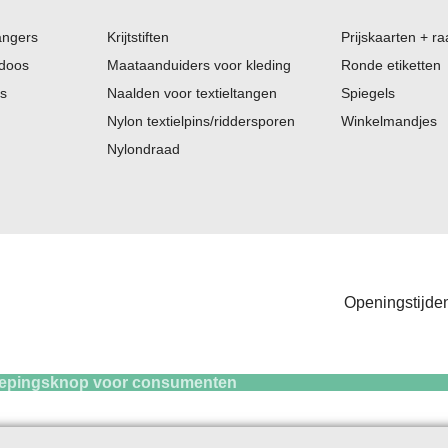
angers
Krijtstiften
Prijskaarten + ra
 doos
Maataanduiders voor kleding
Ronde etiketten
es
Naalden voor textieltangen
Spiegels
Nylon textielpins/riddersporen
Winkelmandjes
Nylondraad
Openingstijden
knop voor consum