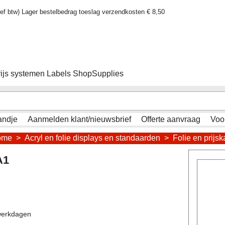
sief btw) Lager bestelbedrag toeslag verzendkosten € 8,50
rijs systemen Labels ShopSupplies
andje
Aanmelden klant/nieuwsbrief
Offerte aanvraag
Voo
ome
>
Acryl en folie displays en standaarden
>
Folie en prijs
A1
werkdagen