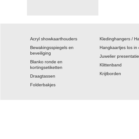
Acryl showkaarthouders
Kledinghangers / H
Bewakingsspiegels en
Hangkaartjes los in
beveiliging
Juwelier presentati
Blanko ronde en
Klittenband
kortingsetiketten
Krijtborden
Draagtassen
Folderbakjes