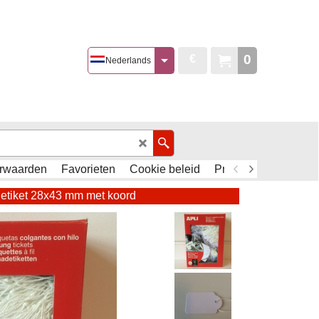
0
€
Nederlands
rwaarden
Favorieten
Cookie beleid
Privacy Policy - AVG
etiket 28x43 mm met koord