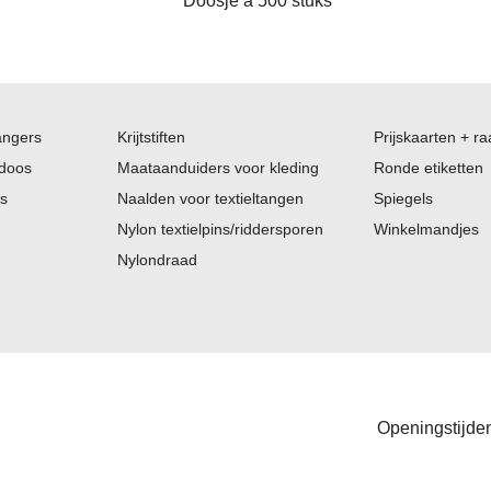
Doosje a 500 stuks
angers
Krijtstiften
Prijskaarten + ra
 doos
Maataanduiders voor kleding
Ronde etiketten
es
Naalden voor textieltangen
Spiegels
Nylon textielpins/riddersporen
Winkelmandjes
Nylondraad
Openingstijden