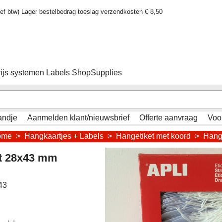
sief btw) Lager bestelbedrag toeslag verzendkosten € 8,50
rijs systemen Labels ShopSupplies
andje
Aanmelden klant/nieuwsbrief
Offerte aanvraag
Voo
ome
>
Hangkaartjes + Labels
>
Hangetiket met koord
>
Hang
t 28x43 mm
43