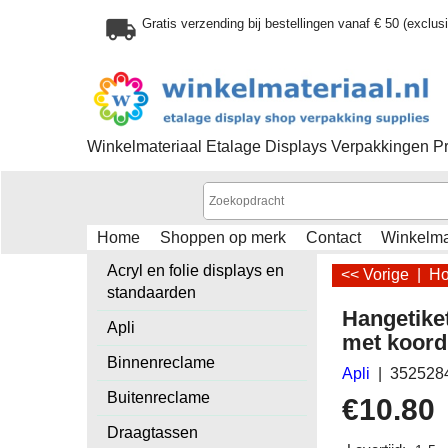
Gratis verzending bij bestellingen vanaf € 50 (exclu
Winkelmateriaal Etalage Displays Verpakkingen P
Home
Shoppen op merk
Contact
Winkelm
Acryl en folie displays en
<< Vorige
|
H
standaarden
Hangetike
Apli
met koord
Binnenreclame
Apli
352528
Buitenreclame
€
10.80
Draagtassen