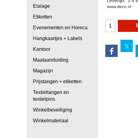
Levertijd:
1-5 
Etalage
www.deco.nl
Etiketten
Evenementen en Horeca
Hangkaartjes + Labels
Kantoor
Maataanduiding
Magazijn
Prijstangen + etiketten
Textieltangen en
textielpins
Winkelbeveiliging
Winkelmateriaal