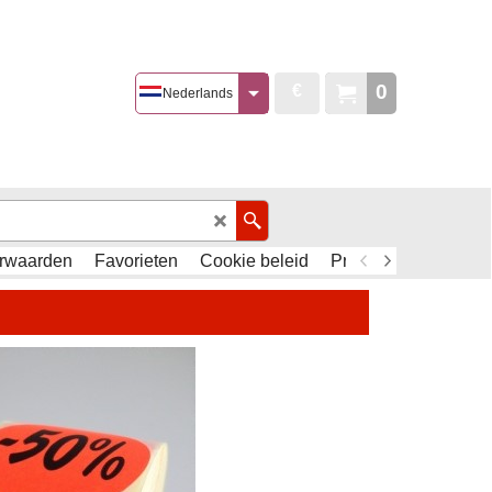
0
€
Nederlands
rwaarden
Favorieten
Cookie beleid
Privacy Policy - AVG