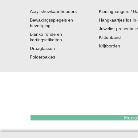
Acryl showkaarthouders
Kledinghangers / H
Bewakingsspiegels en
Hangkaartjes los in
beveiliging
Juwelier presentati
Blanko ronde en
Klittenband
kortingsetiketten
Krijtborden
Draagtassen
Folderbakjes
Herroepings