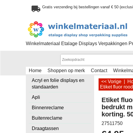
Gratis verzending bij bestellingen vanaf € 50 (exclu
Winkelmateriaal Etalage Displays Verpakkingen P
Home
Shoppen op merk
Contact
Winkelm
Acryl en folie displays en
<< Vorige
|
H
standaarden
Etiket fluor ro
Apli
Etiket fl
bedrukt m
Binnenreclame
korting. 50
Buitenreclame
27511750
Draagtassen