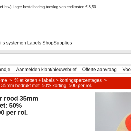
sief btw) Lager bestelbedrag toeslag verzendkosten € 8,50
rijs systemen Labels ShopSupplies
andje
Aanmelden klant/nieuwsbrief
Offerte aanvraag
Voo
ome
>
% etiketten + labels > kortingspercentages
>
od 35mm bedrukt met: 50% korting. 500 per rol.
uor rood 35mm
et: 50%
0 per rol.