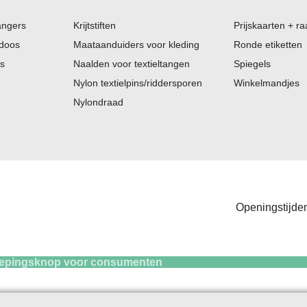
angers
Krijtstiften
Prijskaarten + ra
 doos
Maataanduiders voor kleding
Ronde etiketten
es
Naalden voor textieltangen
Spiegels
Nylon textielpins/riddersporen
Winkelmandjes
Nylondraad
Openingstijden
knop voor consum