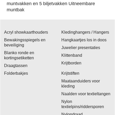
muntvakken en 5 biljetvakken Uitneembare
muntbak
Acryl showkaarthouders
Kledinghangers / Hangers
Bewakingsspiegels en
Hangkaartjes los in doos
beveiliging
Juwelier presentaties
Blanko ronde en
Klittenband
kortingsetiketten
Krijtborden
Draagtassen
Folderbakjes
Krijtstiften
Maataanduiders voor
kleding
Naalden voor textieltangen
Nylon
textielpins/riddersporen
Nylondraad