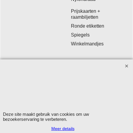
Prijskaarten +
raambiljetten
Ronde etiketten
Spiegels
Winkelmandjes
Winkelmateriaal - Deco Sign & Code BV
Aanvragen bij voorkeur per
email
.
Openingstijden: maandag - vrijdag 9.00-12.00 en 13.00-16.00
uur.
Verzending op werkdagen met DHL
Herroepingskno
Deze site maakt gebruik van cookies om uw
bezoekerservaring te verbeteren.
Meer details