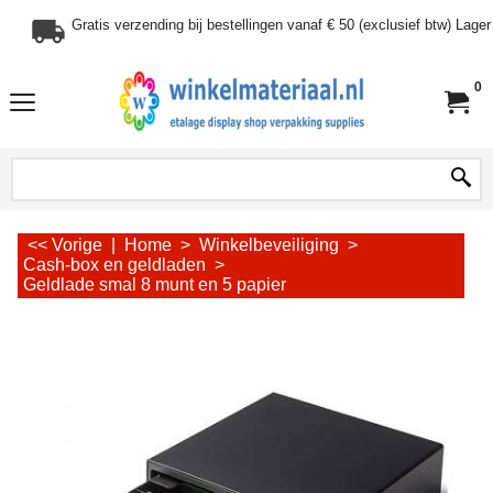
Gratis verzending bij bestellingen vanaf € 50 (exclusief btw) Lag
0
<< Vorige
|
Home
>
Winkelbeveiliging
>
Cash-box en geldladen
>
Geldlade smal 8 munt en 5 papier