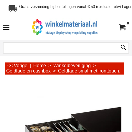
Gratis verzending bij bestellingen vanaf € 50 (exclusief btw) Lag
0
<< Vorige
|
Home
>
Winkelbeveiliging
>
Geldlade en cashbox
>
Geldlade smal met fronttouch.