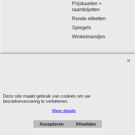
Prijskaarten +
raambiljetten
Ronde etiketten
Spiegels
Winkelmandjes
Winkelmateriaal - Deco Sign & Code BV
Aanvragen bij voorkeur per
email
.
Openingstijden: maandag - vrijdag 9.00-12.00 en 13.00-16.00
uur.
Verzending op werkdagen met DHL
Deze site maakt gebruik van cookies om uw
bezoekerservaring te verbeteren.
Herroepingskno
Meer details
Accepteren
Afmelden