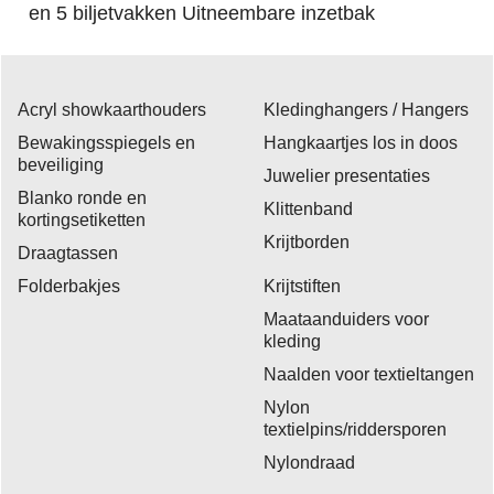
en 5 biljetvakken Uitneembare inzetbak
Acryl showkaarthouders
Kledinghangers / Hangers
Bewakingsspiegels en
Hangkaartjes los in doos
beveiliging
Juwelier presentaties
Blanko ronde en
Klittenband
kortingsetiketten
Krijtborden
Draagtassen
Folderbakjes
Krijtstiften
Maataanduiders voor
kleding
Naalden voor textieltangen
Nylon
textielpins/riddersporen
Nylondraad