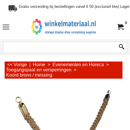
Gratis verzending bij bestellingen vanaf € 50 (exclusief btw) Lag
0
<< Vorige
|
Home
>
Evenementen en Horeca
>
Toegangspaal en versperringen
>
Koord brons / messing