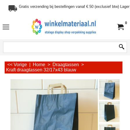
Gratis verzending bij bestellingen vanaf € 50 (exclusief btw) Lag
0
<< Vorige
|
Home
>
Draagtassen
>
Kraft draagtassen 32/17x43 blauw