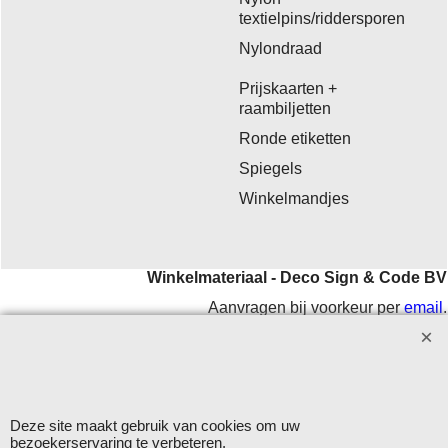
textielpins/riddersporen
Nylondraad
Prijskaarten +
raambiljetten
Ronde etiketten
Spiegels
Winkelmandjes
Winkelmateriaal - Deco Sign & Code BV
Aanvragen bij voorkeur per
email
.
Openingstijden: maandag - vrijdag 9.00-12.00 en 13.00-16.00
uur.
Verzending op werkdagen met DHL
Deze site maakt gebruik van cookies om uw
Herroepingskno
bezoekerservaring te verbeteren.