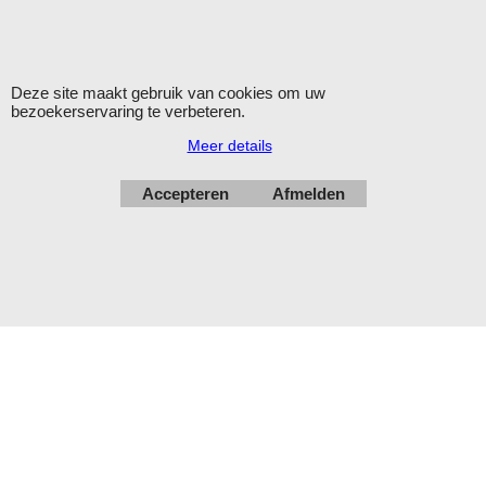
Openingstijden: maandag - vrijdag 9.00-12.00 en 13.00-16.00
uur.
Verzending op werkdagen met DHL
Deze site maakt gebruik van cookies om uw
bezoekerservaring te verbeteren.
Herroepingskno
Meer details
Accepteren
Afmelden
Webwinkel gemaakt met
ShopFactory webwinkel
software.