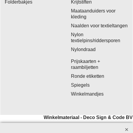
Folderbakjes
Krijtstiften
Maataanduiders voor
kleding
Naalden voor textieltangen
Nylon
textielpins/riddersporen
Nylondraad
Prijskaarten +
raambiljetten
Ronde etiketten
Spiegels
Winkelmandjes
Winkelmateriaal - Deco Sign & Code BV
Aanvragen bij voorkeur per
email
.