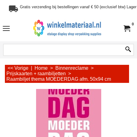
Gratis verzending bij bestellingen vanaf € 50 (exclusief btw) Lag
0
<< Vorige
|
Home
>
Binnenreclame
>
Prijskaarten + raambiljetten
>
Raambiljet thema MOEDERDAG afm. 50x94 cm