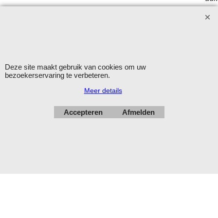
Verzending op werkdagen met DHL
Herroepingskno
Deze site maakt gebruik van cookies om uw
bezoekerservaring te verbeteren.
Meer details
Webwinkel gemaakt met
ShopFactory webwinkel
software.
Accepteren
Afmelden