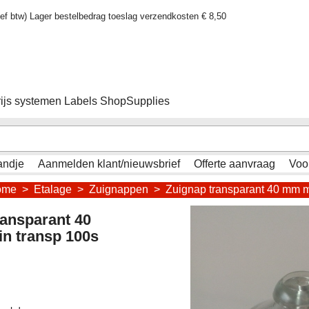
sief btw) Lager bestelbedrag toeslag verzendkosten € 8,50
rijs systemen Labels ShopSupplies
andje
Aanmelden klant/nieuwsbrief
Offerte aanvraag
Voo
ome
>
Etalage
>
Zuignappen
>
Zuignap transparant 40 mm m
ransparant 40
n transp 100s