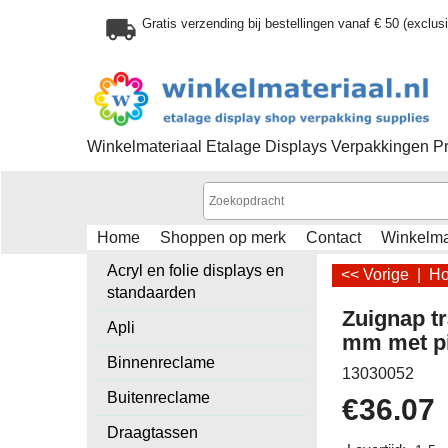
Gratis verzending bij bestellingen vanaf € 50 (exclu
Winkelmateriaal Etalage Displays Verpakkingen P
Home
Shoppen op merk
Contact
Winkelm
Acryl en folie displays en
<< Vorige
|
H
standaarden
Zuignap t
Apli
mm met pi
Binnenreclame
13030052
Buitenreclame
€
36.07
Draagtassen