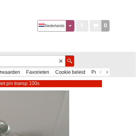
0
€
Nederlands
rwaarden
Favorieten
Cookie beleid
Privacy Policy - AVG
et pin transp 100s