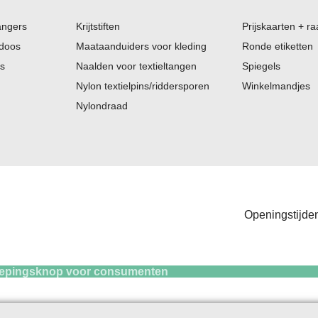
angers
Krijtstiften
Prijskaarten + ra
 doos
Maataanduiders voor kleding
Ronde etiketten
es
Naalden voor textieltangen
Spiegels
Nylon textielpins/riddersporen
Winkelmandjes
Nylondraad
Openingstijden
knop voor consum