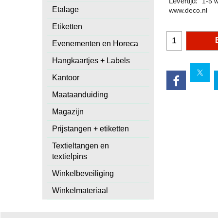
Levertijd:
1-5 
Etalage
www.deco.nl
Etiketten
Evenementen en Horeca
Hangkaartjes + Labels
Kantoor
Maataanduiding
Magazijn
Prijstangen + etiketten
Textieltangen en
textielpins
Winkelbeveiliging
Winkelmateriaal