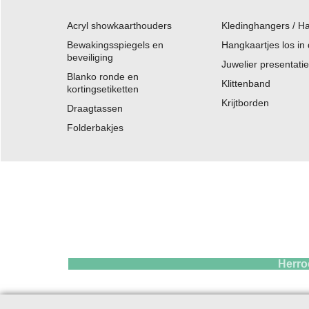
Acryl showkaarthouders
Kledinghangers / H
Bewakingsspiegels en
Hangkaartjes los in
beveiliging
Juwelier presentati
Blanko ronde en
Klittenband
kortingsetiketten
Krijtborden
Draagtassen
Folderbakjes
Herroepings