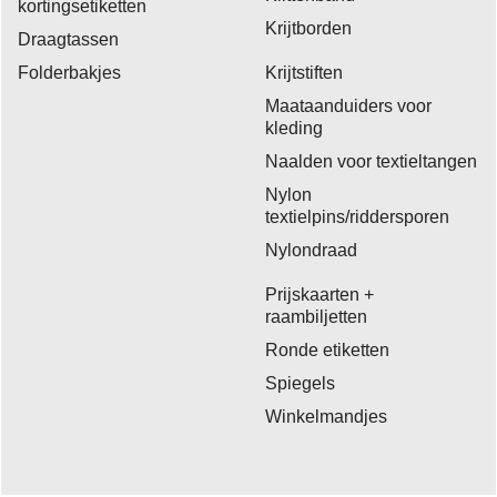
kortingsetiketten
Krijtborden
Draagtassen
Folderbakjes
Krijtstiften
Maataanduiders voor
kleding
Naalden voor textieltangen
Nylon
textielpins/riddersporen
Nylondraad
Prijskaarten +
raambiljetten
Ronde etiketten
Spiegels
Winkelmandjes