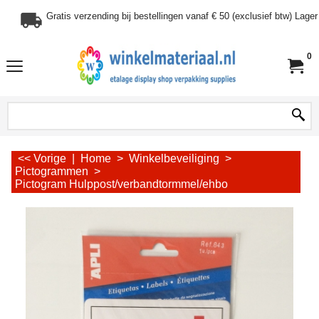
Gratis verzending bij bestellingen vanaf € 50 (exclusief btw) Lag
0
<< Vorige
|
Home
>
Winkelbeveiliging
>
Pictogrammen
>
Pictogram Hulppost/verbandtormmel/ehbo