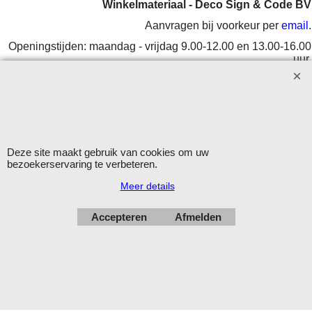
Winkelmateriaal - Deco Sign & Code BV
Aanvragen bij voorkeur per
email
.
Openingstijden: maandag - vrijdag 9.00-12.00 en 13.00-16.00
uur.
Verzending op werkdagen met DHL
Herroepingskno
Deze site maakt gebruik van cookies om uw
bezoekerservaring te verbeteren.
Meer details
Webwinkel gemaakt met
ShopFactory webwinkel
software.
Accepteren
Afmelden