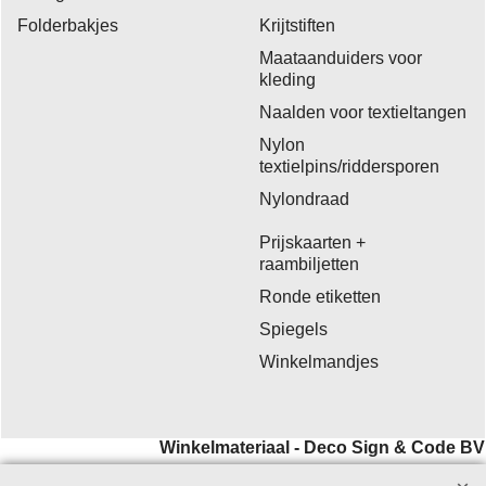
Folderbakjes
Krijtstiften
Maataanduiders voor
kleding
Naalden voor textieltangen
Nylon
textielpins/riddersporen
Nylondraad
Prijskaarten +
raambiljetten
Ronde etiketten
Spiegels
Winkelmandjes
Winkelmateriaal - Deco Sign & Code BV
Aanvragen bij voorkeur per
email
.