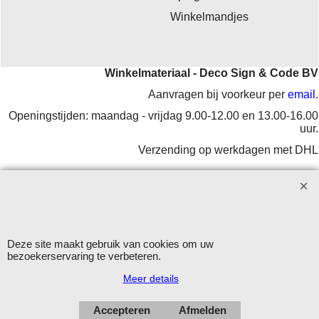
Winkelmandjes
Winkelmateriaal - Deco Sign & Code BV
Aanvragen bij voorkeur per
email
.
Openingstijden: maandag - vrijdag 9.00-12.00 en 13.00-16.00
uur.
Verzending op werkdagen met DHL
Herroepingskno
Deze site maakt gebruik van cookies om uw
bezoekerservaring te verbeteren.
Webwinkel gemaakt met
ShopFactory webwinkel
Meer details
software.
Accepteren
Afmelden