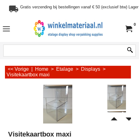
Gratis verzending bij bestellingen vanaf € 50 (exclusief btw) Lag
0
<< Vorige
|
Home
>
Etalage
>
Displays
>
Visitekaartbox maxi
Visitekaartbox maxi