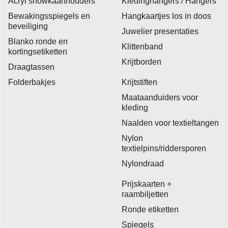
Acryl showkaarthouders
Kledinghangers / Hangers
Bewakingsspiegels en
Hangkaartjes los in doos
beveiliging
Juwelier presentaties
Blanko ronde en
Klittenband
kortingsetiketten
Krijtborden
Draagtassen
Folderbakjes
Krijtstiften
Maataanduiders voor
kleding
Naalden voor textieltangen
Nylon
textielpins/riddersporen
Nylondraad
Prijskaarten +
raambiljetten
Ronde etiketten
Spiegels