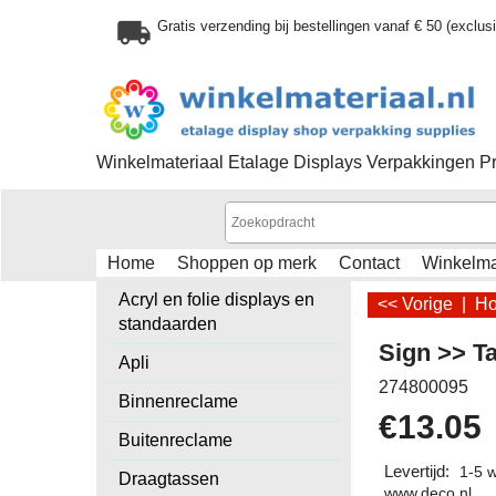
Gratis verzending bij bestellingen vanaf € 50 (exclu
Winkelmateriaal Etalage Displays Verpakkingen P
Home
Shoppen op merk
Contact
Winkelm
Acryl en folie displays en
<< Vorige
|
H
standaarden
Sign >> Ta
Apli
274800095
Binnenreclame
€
13.05
Buitenreclame
Levertijd:
1-5 
Draagtassen
www.deco.nl