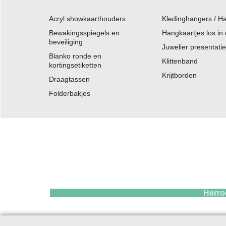
Acryl showkaarthouders
Kledinghangers / H
Bewakingsspiegels en
Hangkaartjes los in
beveiliging
Juwelier presentati
Blanko ronde en
Klittenband
kortingsetiketten
Krijtborden
Draagtassen
Folderbakjes
Herroepings