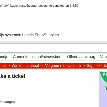
sief btw) Lager bestelbedrag toeslag verzendkosten € 8,50
rijs systemen Labels ShopSupplies
andje
Aanmelden klant/nieuwsbrief
Offerte aanvraag
Voo
ome
>
Winkelmateriaal
>
Volgnummersysteem
>
Sign >> Take
ke a ticket
werkdagen