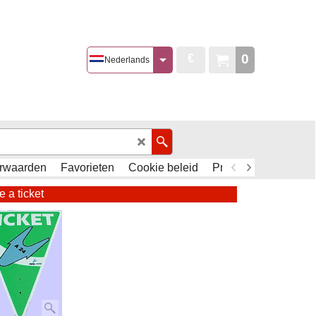
0
€
Nederlands
rwaarden
Favorieten
Cookie beleid
Privacy Policy - AVG
 a ticket