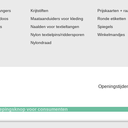
angers
Krijtstiften
Prijskaarten + ra
 doos
Maataanduiders voor kleding
Ronde etiketten
es
Naalden voor textieltangen
Spiegels
Nylon textielpins/riddersporen
Winkelmandjes
Nylondraad
Openingstijden
knop voor consum