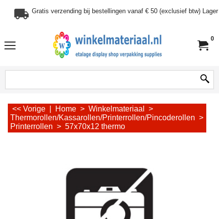
Gratis verzending bij bestellingen vanaf € 50 (exclusief btw) Lag
0
<< Vorige
|
Home
>
Winkelmateriaal
>
Thermorollen/Kassarollen/Printerrollen/Pincoderollen
>
Printerrollen
>
57x70x12 thermo