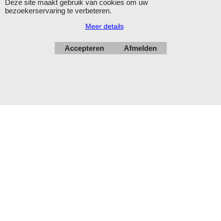
Deze site maakt gebruik van cookies om uw
Herroepingskno
bezoekerservaring te verbeteren.
Meer details
Accepteren
Afmelden
Webwinkel gemaakt met
ShopFactory webwinkel
software.