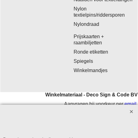
Nylon
textielpins/riddersporen
Nylondraad
Prijskaarten +
raambiljetten
Ronde etiketten
Spiegels
Winkelmandjes
Winkelmateriaal - Deco Sign & Code BV
Aanvragen bij voorkeur per
email
.
Openingstijden: maandag - vrijdag 9.00-12.00 en 13.00-16.00
uur.
Verzending op werkdagen met DHL