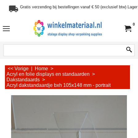
Gratis verzending bij bestellingen vanaf € 50 (exclusief btw) Lag
0
<< Vorige
|
Home
>
Acryl en folie displays en standaarden
>
Dakstandaards
>
Acryl dakstandaardje bxh 105x148 mm - portrait