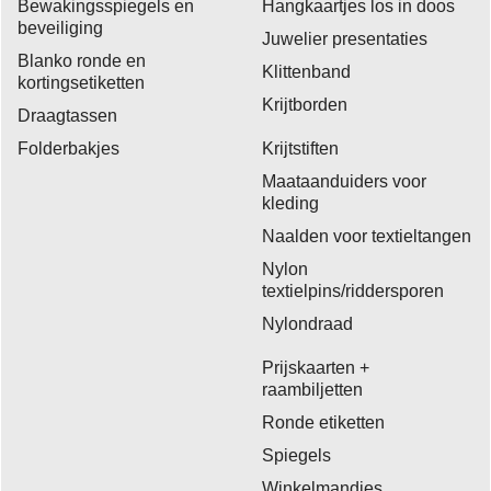
Bewakingsspiegels en
Hangkaartjes los in doos
beveiliging
Juwelier presentaties
Blanko ronde en
Klittenband
kortingsetiketten
Krijtborden
Draagtassen
Folderbakjes
Krijtstiften
Maataanduiders voor
kleding
Naalden voor textieltangen
Nylon
textielpins/riddersporen
Nylondraad
Prijskaarten +
raambiljetten
Ronde etiketten
Spiegels
Winkelmandjes