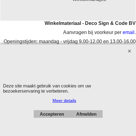
Winkelmateriaal - Deco Sign & Code BV
Aanvragen bij voorkeur per
email
.
Openingstijden: maandag - vrijdag 9.00-12.00 en 13.00-16.00
uur.
Verzending op werkdagen met DHL
Herroepingskno
Deze site maakt gebruik van cookies om uw
bezoekerservaring te verbeteren.
Meer details
Webwinkel gemaakt met
ShopFactory webwinkel
software.
Accepteren
Afmelden