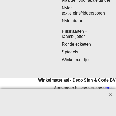
Naalden voor textieltangen
Nylon
textielpins/riddersporen
Nylondraad
Prijskaarten +
raambiljetten
Ronde etiketten
Spiegels
Winkelmandjes
Winkelmateriaal - Deco Sign & Code BV
Aanvragen bij voorkeur per
email
.
Openingstijden: maandag - vrijdag 9.00-12.00 en 13.00-16.00
uur.
Verzending op werkdagen met DHL