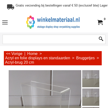
Gratis verzending bij bestellingen vanaf € 50 (exclusief btw) Lag
0
<< Vorige
|
Home
>
Acryl en folie displays en standaarden
>
Bruggetjes
>
Acryl-brug 20 cm