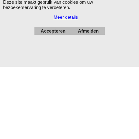
Deze site maakt gebruik van cookies om uw
Herroepingskno
bezoekerservaring te verbeteren.
Meer details
Accepteren
Afmelden
Webwinkel gemaakt met
ShopFactory webwinkel
software.