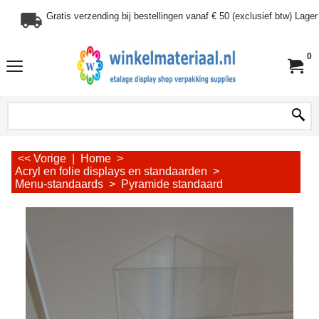
Gratis verzending bij bestellingen vanaf € 50 (exclusief btw) Lag
0
<< Vorige
|
Home
>
Acryl en folie displays en standaarden
>
Menu-standaards
>
Pyramide standaard