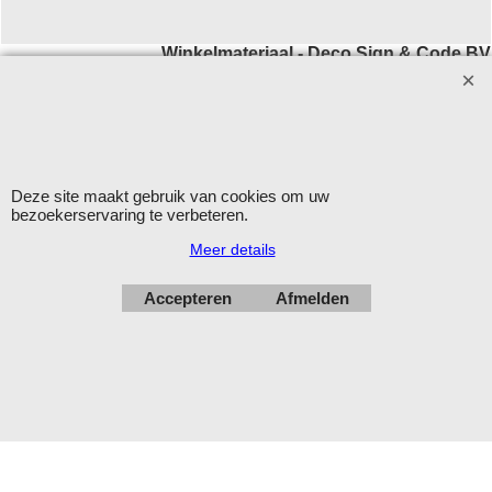
Winkelmateriaal - Deco Sign & Code BV
Aanvragen bij voorkeur per
email
.
Openingstijden: maandag - vrijdag 9.00-12.00 en 13.00-16.00
uur.
Verzending op werkdagen met DHL
Deze site maakt gebruik van cookies om uw
bezoekerservaring te verbeteren.
Herroepingskno
Meer details
Accepteren
Afmelden
Webwinkel gemaakt met
ShopFactory webwinkel
software.