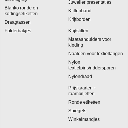
Juwelier presentaties
Blanko ronde en
Klittenband
kortingsetiketten
Krijtborden
Draagtassen
Folderbakjes
Krijtstiften
Maataanduiders voor
kleding
Naalden voor textieltangen
Nylon
textielpins/riddersporen
Nylondraad
Prijskaarten +
raambiljetten
Ronde etiketten
Spiegels
Winkelmandjes