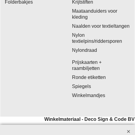
Folderbakjes
Krijtstiften
Maataanduiders voor
kleding
Naalden voor textieltangen
Nylon
textielpins/riddersporen
Nylondraad
Prijskaarten +
raambiljetten
Ronde etiketten
Spiegels
Winkelmandjes
Winkelmateriaal - Deco Sign & Code BV
Aanvragen bij voorkeur per
email
.