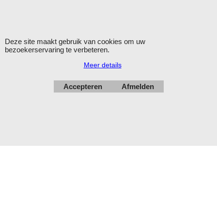
Openingstijden: maandag - vrijdag 9.00-12.00 en 13.00-16.00
uur.
Verzending op werkdagen met DHL
Deze site maakt gebruik van cookies om uw
bezoekerservaring te verbeteren.
Herroepingskno
Meer details
Accepteren
Afmelden
Webwinkel gemaakt met
ShopFactory webwinkel
software.