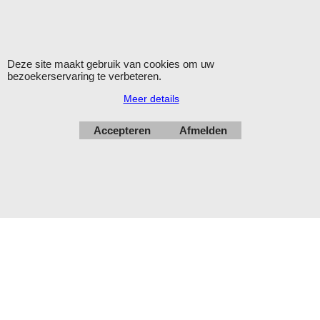
Herroepingskno
Deze site maakt gebruik van cookies om uw
bezoekerservaring te verbeteren.
Meer details
Webwinkel gemaakt met
ShopFactory webwinkel
software.
Accepteren
Afmelden