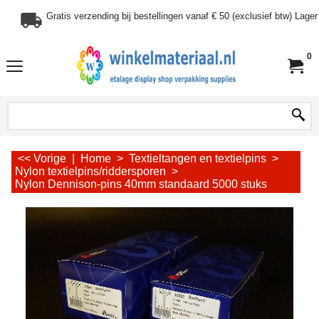
Gratis verzending bij bestellingen vanaf € 50 (exclusief btw) Lag
0
<< Vorige
|
Home
>
Textieltangen en textielpins
>
Nylon textielpins/riddersporen
>
Nylon Dennison-pins 40mm standaard 5000 stuks