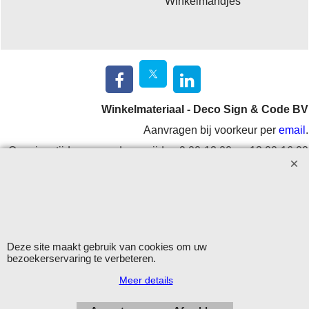
Winkelmandjes
Winkelmateriaal - Deco Sign & Code BV
Aanvragen bij voorkeur per
email
.
Openingstijden: maandag - vrijdag 9.00-12.00 en 13.00-16.00
uur.
Verzending op werkdagen met DHL
Herroepingskno
Deze site maakt gebruik van cookies om uw
bezoekerservaring te verbeteren.
Meer details
Webwinkel gemaakt met
ShopFactory webwinkel