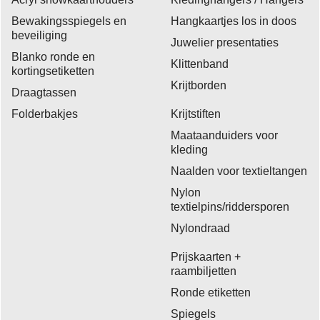
Bewakingsspiegels en
Hangkaartjes los in doos
beveiliging
Juwelier presentaties
Blanko ronde en
Klittenband
kortingsetiketten
Krijtborden
Draagtassen
Folderbakjes
Krijtstiften
Maataanduiders voor
kleding
Naalden voor textieltangen
Nylon
textielpins/riddersporen
Nylondraad
Prijskaarten +
raambiljetten
Ronde etiketten
Spiegels