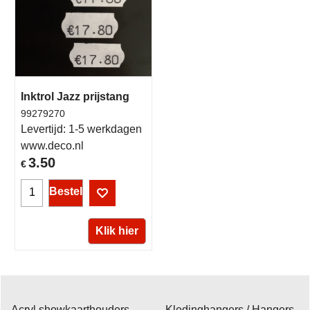
Inktrol Jazz prijstang
99279270
Levertijd:
1-5 werkdagen
www.deco.nl
3.50
€
Bestel
Klik hier
Acryl showkaarthouders
Kledinghangers / Hangers