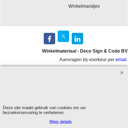
Winkelmandjes
Winkelmateriaal - Deco Sign & Code BV
Aanvragen bij voorkeur per
email
.
Openingstijden: maandag - vrijdag 9.00-12.00 en 13.00-16.00
uur.
Verzending op werkdagen met DHL
Herroepingskno
Deze site maakt gebruik van cookies om uw
bezoekerservaring te verbeteren.
Meer details