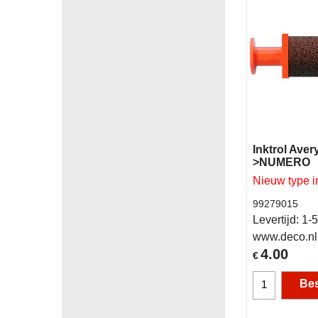
Inktrol Aver
>NUMERO
Nieuw type in
99279015
Levertijd:
1-5
www.deco.nl
4.00
€
Bes