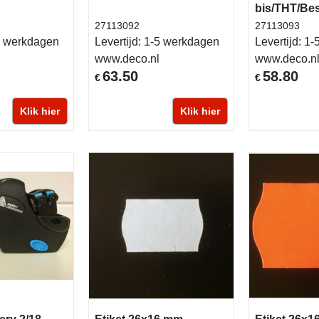
bis/THT/Bes
27113092
27113093
 werkdagen
Levertijd:
1-5 werkdagen
Levertijd:
1-
www.deco.nl
www.deco.n
63.50
58.80
€
€
Klik hier
Klik hier