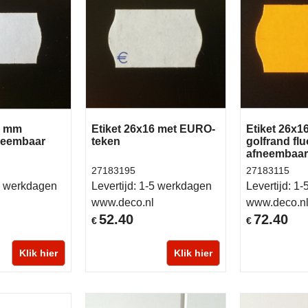
6 mm
Etiket 26x16 met EURO-
Etiket 26x
neembaar
teken
golfrand flu
afneembaar
27183195
27183115
 werkdagen
Levertijd:
1-5 werkdagen
Levertijd:
1-
www.deco.nl
www.deco.n
52.40
72.40
€
€
Klik hier
Klik hier