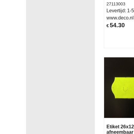
27113003
Levertijd:
1-5
www.deco.nl
54.30
€
Etiket 26x1
afneembaar