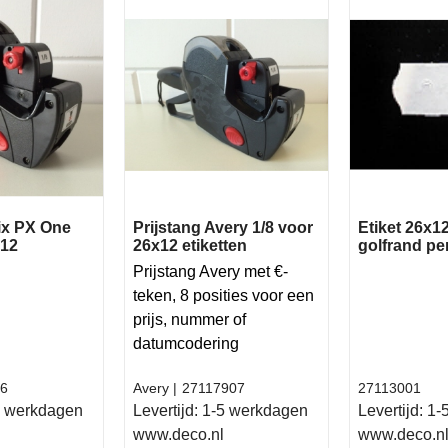
rix PX One
Prijstang Avery 1/8 voor
Etiket 26x
x12
26x12 etiketten
golfrand p
Prijstang Avery met €-
teken, 8 posities voor een
prijs, nummer of
datumcodering
6
Avery
27117907
27113001
 werkdagen
Levertijd:
1-5 werkdagen
Levertijd:
1-
www.deco.nl
www.deco.n