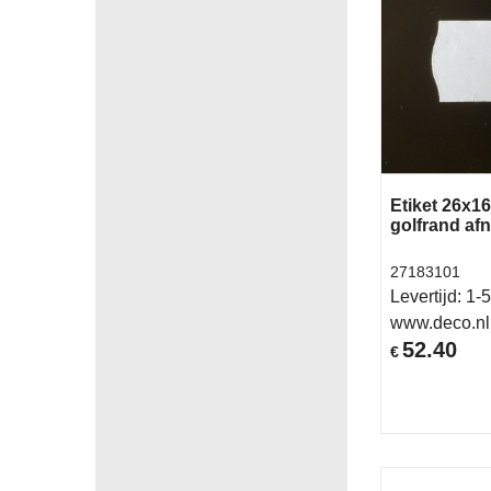
Etiket 26x1
golfrand af
27183101
Levertijd:
1-5
www.deco.nl
52.40
€