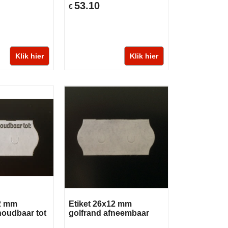
53.10
€
Klik hier
Klik hier
12 mm
Etiket 26x12 mm
houdbaar tot
golfrand afneembaar