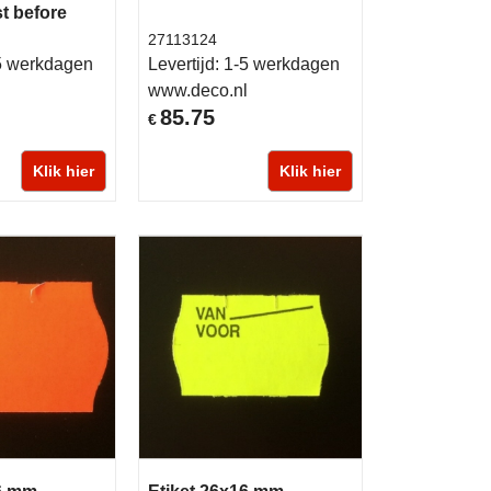
t before
27113124
5 werkdagen
Levertijd:
1-5 werkdagen
l
www.deco.nl
85.75
€
Klik hier
Klik hier