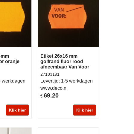
16mm
Etiket 26x16 mm
or oranje
golfrand fluor rood
afneembaar Van Voor
27183191
5 werkdagen
Levertijd:
1-5 werkdagen
l
www.deco.nl
69.20
€
Klik hier
Klik hier