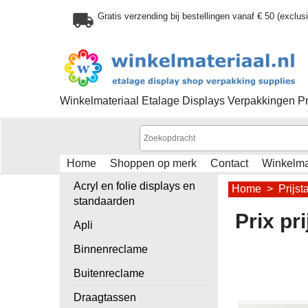
Gratis verzending bij bestellingen vanaf € 50 (exclu
Winkelmateriaal Etalage Displays Verpakkingen P
Home
Shoppen op merk
Contact
Winkelm
Acryl en folie displays en
Home
>
Prijst
standaarden
Prix pr
Apli
Binnenreclame
Buitenreclame
Draagtassen