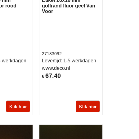
16 mm
Etiket 26x16 mm
uor rood
golfrand fluor geel Van
Voor
27183092
5 werkdagen
Levertijd:
1-5 werkdagen
l
www.deco.nl
67.40
€
Klik hier
Klik hier