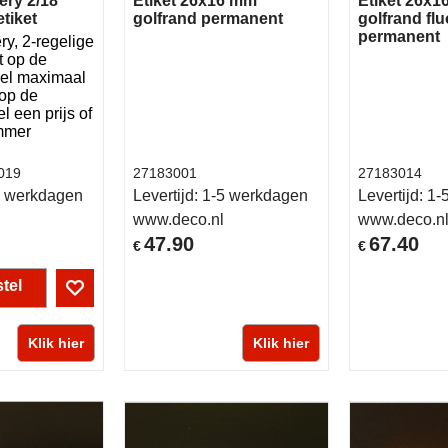
ery 2/18
Etiket 26x16 mm
Etiket 26x
tiket
golfrand permanent
golfrand fl
permanent
ry, 2-regelige
t op de
gel maximaal
 op de
l een prijs of
ummer
019
27183001
27183014
 werkdagen
Levertijd:
1-5 werkdagen
Levertijd:
1-
www.deco.nl
www.deco.n
47.90
67.40
€
€
tel
Klik hier
Klik hier