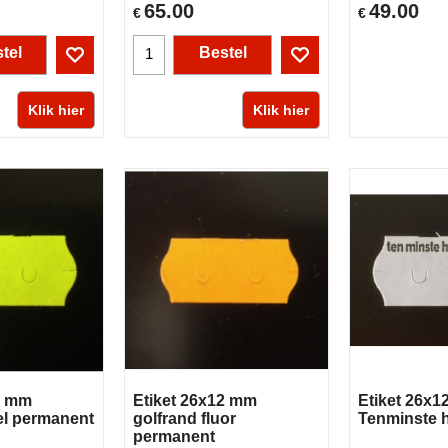
65.00
49.00
€
€
tel
Bestel
Klik hier
Klik hier
2 mm
Etiket 26x12 mm
Etiket 26x
el permanent
golfrand fluor
Tenminste 
permanent