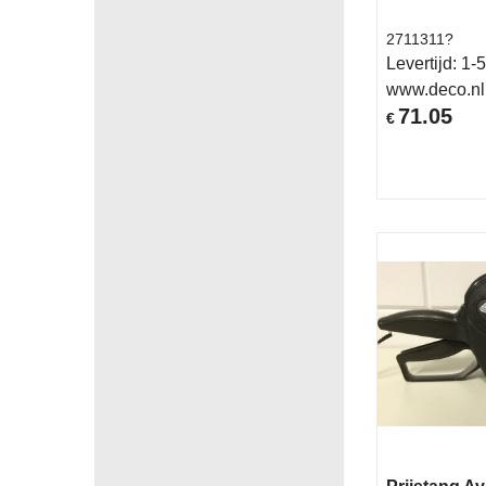
2711311?
Levertijd:
1-5
www.deco.nl
71.05
€