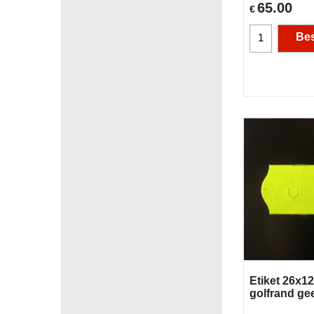
65.00
€
Bes
Etiket 26x1
golfrand ge