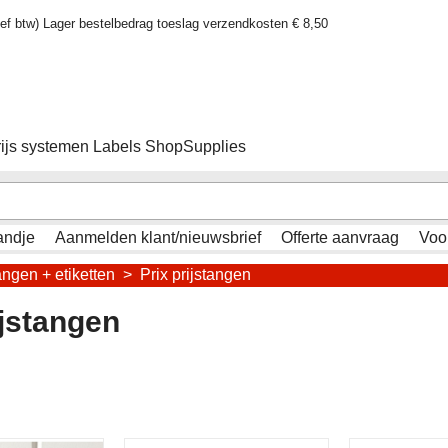
sief btw) Lager bestelbedrag toeslag verzendkosten € 8,50
rijs systemen Labels ShopSupplies
andje
Aanmelden klant/nieuwsbrief
Offerte aanvraag
Voo
angen + etiketten
>
Prix prijstangen
ijstangen