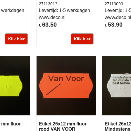
2711301?
27113090
 werkdagen
Levertijd:
1-5 werkdagen
Levertijd:
1-
www.deco.nl
www.deco.n
63.50
53.90
€
€
Klik hier
Klik hier
2 mm fluor
Etiket 26x12 mm fluor
Etiket 26x
rood VAN VOOR
Mindestens 