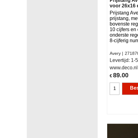
Prijstang Av
voor 26x16 e
Prijstang Ave
prijstang, me
bovenste re
10 cijfers en
onderste rege
8-cijferig n
Avery
27187
Levertijd:
1-5
www.deco.nl
89.00
€
Bes