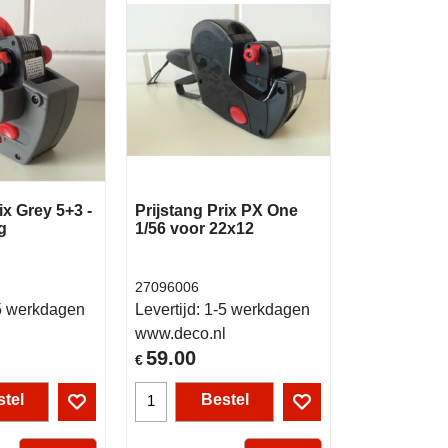
ix Grey 5+3 -
Prijstang Prix PX One
g
1/56 voor 22x12
27096006
5 werkdagen
Levertijd:
1-5 werkdagen
l
www.deco.nl
59.00
€
tel
Bestel