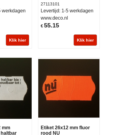
27113101
5 werkdagen
Levertijd:
1-5 werkdagen
l
www.deco.nl
55.15
€
Klik hier
Klik hier
12 mm
Etiket 26x12 mm fluor
haltbar
rood NU