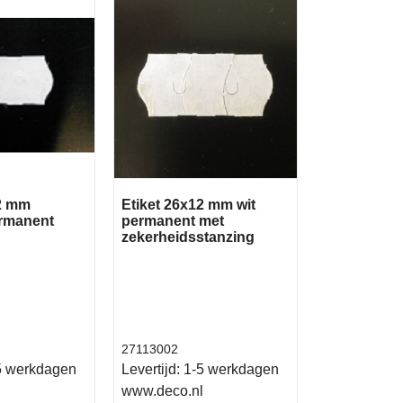
12 mm
Etiket 26x12 mm wit
ermanent
permanent met
zekerheidsstanzing
27113002
5 werkdagen
Levertijd:
1-5 werkdagen
l
www.deco.nl