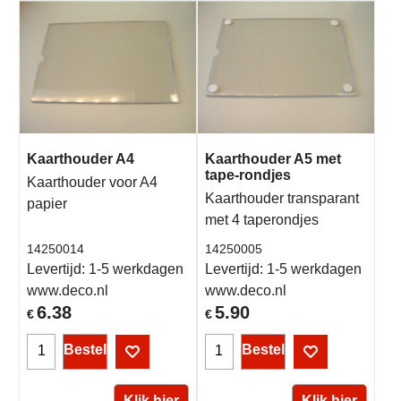
Kaarthouder A4
Kaarthouder A5 met
tape-rondjes
Kaarthouder voor A4
Kaarthouder transparant
papier
met 4 taperondjes
14250014
14250005
Levertijd:
1-5 werkdagen
Levertijd:
1-5 werkdagen
www.deco.nl
www.deco.nl
6.38
5.90
€
€
Bestel
Bestel
Klik hier
Klik hier