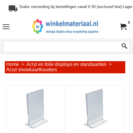
Gratis verzending bij bestellingen vanaf € 50 (exclusief btw) Lag
0
Home
>
Acryl en folie displays en standaarden
>
Acryl showkaarthouders