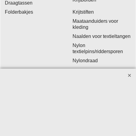
Draagtassen
Folderbakjes
Krijtstiften
Maataanduiders voor
kleding
Naalden voor textieltangen
Nylon
textielpins/riddersporen
Nylondraad
Prijskaarten +
raambiljetten
Ronde etiketten
Spiegels
Winkelmandjes