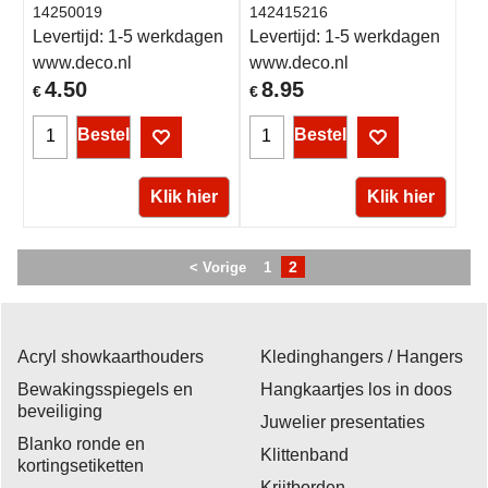
14250019
142415216
Levertijd:
1-5 werkdagen
Levertijd:
1-5 werkdagen
www.deco.nl
www.deco.nl
4.50
8.95
€
€
Bestel
Bestel
Klik hier
Klik hier
2
< Vorige
1
Acryl showkaarthouders
Kledinghangers / Hangers
Bewakingsspiegels en
Hangkaartjes los in doos
beveiliging
Juwelier presentaties
Blanko ronde en
Klittenband
kortingsetiketten
Krijtborden