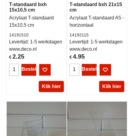
T-standaard bxh
T-standaard bxh 21x15
15x10,5 cm
cm
Acrylaat T-standaard
Acrylaat T-standaard A5 -
15x10,5 cm
horizontaal
14191510
14192115
Levertijd:
1-5 werkdagen
Levertijd:
1-5 werkdagen
www.deco.nl
www.deco.nl
2.25
4.95
€
€
Bestel
Bestel
Klik hier
Klik hier