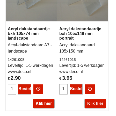
Acryl dakstandaardje
Acryl dakstandaardje
bxh 105x74 mm -
bxh 105x148 mm -
landscape
portrait
Acryl-dakstandaard A7 -
Acryl dakstandaard
landscape
105x150 mm
14261008
14261015
Levertijd:
1-5 werkdagen
Levertijd:
1-5 werkdagen
www.deco.nl
www.deco.nl
2.90
3.95
€
€
Bestel
Bestel
Klik hier
Klik hier