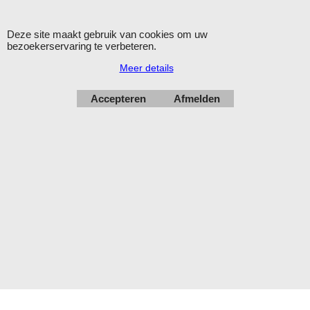
Deze site maakt gebruik van cookies om uw
Winkelmateriaal - Deco Sign & Code BV
bezoekerservaring te verbeteren.
Aanvragen bij voorkeur per
email
.
Meer details
Openingstijden: maandag - vrijdag 9.00-12.00 en 13.00-16.00
uur.
Accepteren
Afmelden
Verzending op werkdagen met DHL
Herroepingskno
Webwinkel gemaakt met
ShopFactory webwinkel
software.