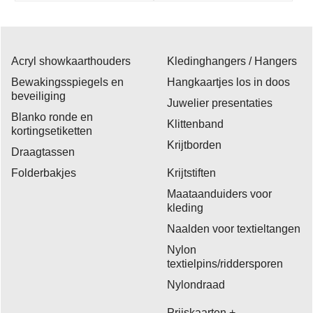
Acryl showkaarthouders
Kledinghangers / Hangers
Bewakingsspiegels en
Hangkaartjes los in doos
beveiliging
Juwelier presentaties
Blanko ronde en
Klittenband
kortingsetiketten
Krijtborden
Draagtassen
Folderbakjes
Krijtstiften
Maataanduiders voor
kleding
Naalden voor textieltangen
Nylon
textielpins/riddersporen
Nylondraad
Prijskaarten +