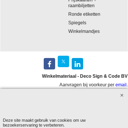
raambiljetten
Ronde etiketten
Spiegels
Winkelmandjes
Winkelmateriaal - Deco Sign & Code BV
Aanvragen bij voorkeur per
email
.
Openingstijden: maandag - vrijdag 9.00-12.00 en 13.00-16.00
uur.
Verzending op werkdagen met DHL
Deze site maakt gebruik van cookies om uw
Herroepingskno
bezoekerservaring te verbeteren.